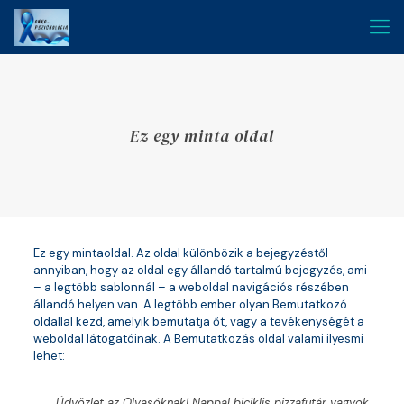
Ez egy minta oldal
Ez egy mintaoldal. Az oldal különbözik a bejegyzéstől
annyiban, hogy az oldal egy állandó tartalmú bejegyzés, ami
– a legtöbb sablonnál – a weboldal navigációs részében
állandó helyen van. A legtöbb ember olyan Bemutatkozó
oldallal kezd, amelyik bemutatja őt, vagy a tevékenységét a
weboldal látogatóinak. A Bemutatkozás oldal valami ilyesmi
lehet:
Üdvözlet az Olvasóknak! Nappal biciklis pizzafutár vagyok,