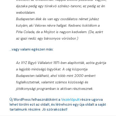
éjszaka pedig egy törekvő színész-tanonc, ez pedig az én
weboldalam.
Budapesten élek és van egy csodálatos német juhász
kutyám, aki Velorex névre hallgat. Kedvenc koktélom a
Piña Colada, de a Mojitot is nagyon kedvelem. (De, azért
az igazi nedű: egy bársonyos vörösbor.)
…vagy valami egészen más:
Az XYZ Bigyó Vállalatot 1971-ben alapították, azóta gyártja
a legjobb minőségű bigyókat. A cég központja
Budapesten található, ahol több mint 2000 embert
foglalkoztatnak, valamint számos közösségi és
jótékonysági programban is aktívan résztvesznek.
Új WordPress felhasználóként a
Vezérlőpult
részre ugorva
lehet törölni ezt az oldalt, és létrehozni egy úja oldalt a saját
tartalmunk részére. Jó szórakozást!