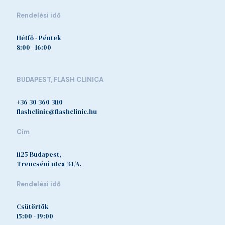
Rendelési idő
Hétfő - Péntek
8:00 - 16:00
BUDAPEST, FLASH CLINICA
+36 30 360 3110
flashclinic@flashclinic.hu
Cím
1125 Budapest,
Trencséni utca 34/A.
Rendelési idő
Csütörtök
15:00 - 19:00