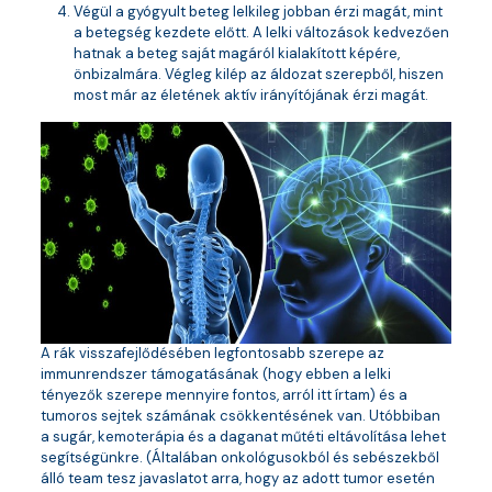
Végül a gyógyult beteg lelkileg jobban érzi magát, mint
a betegség kezdete előtt. A lelki változások kedvezően
hatnak a beteg saját magáról kialakított képére,
önbizalmára. Végleg kilép az áldozat szerepből, hiszen
most már az életének aktív irányítójának érzi magát.
A rák visszafejlődésében legfontosabb szerepe az
immunrendszer támogatásának (hogy ebben a lelki
tényezők szerepe mennyire fontos, arról itt írtam) és a
tumoros sejtek számának csökkentésének van. Utóbbiban
a sugár, kemoterápia és a daganat műtéti eltávolítása lehet
segítségünkre. (Általában onkológusokból és sebészekből
álló team tesz javaslatot arra, hogy az adott tumor esetén