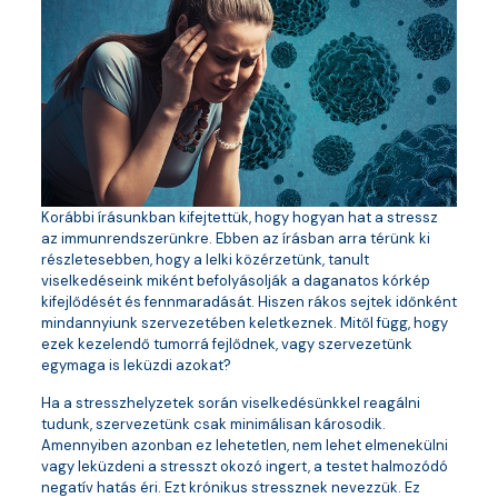
Korábbi írásunkban kifejtettük, hogy hogyan hat a stressz
az immunrendszerünkre. Ebben az írásban arra térünk ki
részletesebben, hogy a lelki közérzetünk, tanult
viselkedéseink miként befolyásolják a daganatos kórkép
kifejlődését és fennmaradását. Hiszen rákos sejtek időnként
mindannyiunk szervezetében keletkeznek. Mitől függ, hogy
ezek kezelendő tumorrá fejlődnek, vagy szervezetünk
egymaga is leküzdi azokat?
Ha a stresszhelyzetek során viselkedésünkkel reagálni
tudunk, szervezetünk csak minimálisan károsodik.
Amennyiben azonban ez lehetetlen, nem lehet elmenekülni
vagy leküzdeni a stresszt okozó ingert, a testet halmozódó
negatív hatás éri. Ezt krónikus stressznek nevezzük. Ez