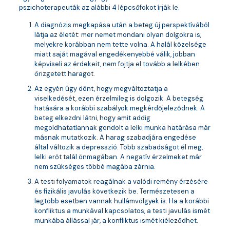
pszichoterapeuták az alábbi 4 lépcsőfokot írják le.
A diagnózis megkapása után a beteg új perspektívából
látja az életét: mer nemet mondani olyan dolgokra is,
melyekre korábban nem tette volna. A halál közelsége
miatt saját magával engedékenyebbé válik, jobban
képviseli az érdekeit, nem fojtja el tovább a lelkében
őrizgetett haragot.
Az egyén úgy dönt, hogy megváltoztatja a
viselkedését, ezen érzelmileg is dolgozik. A betegség
hatására a korábbi szabályok megkérdőjeleződnek. A
beteg elkezdni látni, hogy amit addig
megoldhatatlannak gondolt a lelki munka határása már
másnak mutatkozik. A harag szabadjára engedése
által változik a depresszió. Több szabadságot él meg,
lelki erőt talál önmagában. A negatív érzelmeket már
nem szükséges többé magába zárnia.
A testi folyamatok reagálnak a valódi remény érzésére
és fizikális javulás következik be. Természetesen a
legtöbb esetben vannak hullámvölgyek is. Ha a korábbi
konfliktus a munkával kapcsolatos, a testi javulás ismét
munkába állással jár, a konfliktus ismét kiéleződhet.