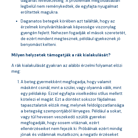
daganat felfedezéséig. A problémáik megoldásában
legbelül nem reménykedtek, de egyfajta nyugalmat
erőltettek magukra.
Daganatos betegek körében azt találták, hogy az
érzelmek kinyilvánításának képessége viszonylag
gyengén fejlett. Nehezen fogadják el mások szeretetét,
de ezért mindent megtesznek, például igyekeznek jó
benyomást kelteni.
Milyen helyzetek támogatják a rák kialakulását?
A rák kialakulását gyakran az alábbi érzelmi folyamat előzi
meg:
A beteg gyermekként megfogadja, hogy valamit
másként csinál, mint a szülei, vagy olyanná válik, mint
egy példakép. Ezzel egyfajta viselkedési stílus mellett
kötelezi el magát. Ezt a döntést sokszor fájdalmas
tapasztalatok előzik meg, melynek feldolgozatlansága
a betegség szempontjából lényeges. Például a sokat,
vagy túl hevesen veszekedő szülők gyerekei
megfogadják, hogy sosem vitáznak, ezért
ellenérzéseiket nem fejezik ki. Próbálnak ezért mindig
jónak és vidámnak mutatkozni, a negatív érzéseket