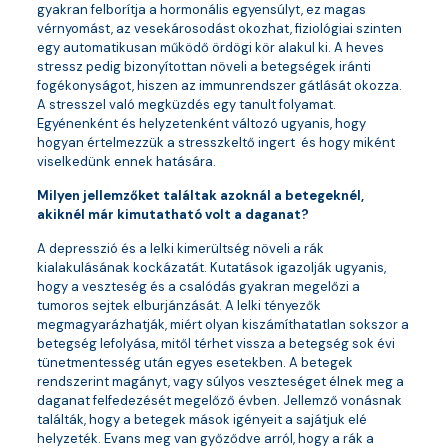
gyakran felborítja a hormonális egyensúlyt, ez magas
vérnyomást, az vesekárosodást okozhat, fiziológiai szinten
egy automatikusan működő ördögi kör alakul ki. A heves
stressz pedig bizonyítottan növeli a betegségek iránti
fogékonyságot, hiszen az immunrendszer gátlását okozza.
A stresszel való megküzdés egy tanult folyamat.
Egyénenként és helyzetenként változó ugyanis, hogy
hogyan értelmezzük a stresszkeltő ingert és hogy miként
viselkedünk ennek hatására.
Milyen jellemzőket találtak azoknál a betegeknél,
akiknél már kimutatható volt a daganat?
A depresszió és a lelki kimerültség növeli a rák
kialakulásának kockázatát. Kutatások igazolják ugyanis,
hogy a veszteség és a csalódás gyakran megelőzi a
tumoros sejtek elburjánzását. A lelki tényezők
megmagyarázhatják, miért olyan kiszámíthatatlan sokszor a
betegség lefolyása, mitől térhet vissza a betegség sok évi
tünetmentesség után egyes esetekben. A betegek
rendszerint magányt, vagy súlyos veszteséget élnek meg a
daganat felfedezését megelőző évben. Jellemző vonásnak
találták, hogy a betegek mások igényeit a sajátjuk elé
helyzeték. Evans meg van győződve arról, hogy a rák a