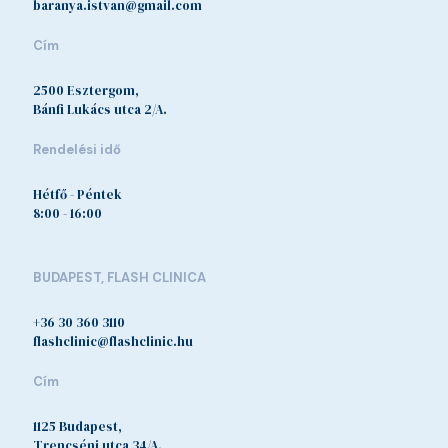
baranya.istvan@gmail.com
Cím
2500 Esztergom,
Bánfi Lukács utca 2/A.
Rendelési idő
Hétfő - Péntek
8:00 - 16:00
BUDAPEST, FLASH CLINICA
+36 30 360 3110
flashclinic@flashclinic.hu
Cím
1125 Budapest,
Trencséni utca 34/A.