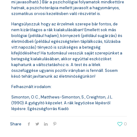
mi javasolható.) Bár a pszichológiai folyamatok mindkettőre
hatnak, a pszichoterápia mellett javasolt a hagyományos,
szomatikus orvosi kezelésben való részvétel is.
Hangsúlyozzuk hogy az érzelmek szerepe bár fontos, de
nem kizárólagos a rák kialakulásában! Emellett sok más
biológiai (például hajlam), környezeti (például sugárzás) és
életmódbeli (például egészségtelen táplálkozás, túlzásba
vitt napozás) tényező is szükséges a betegség
kifejlődéséhez! Ha tudomásul vesszük saját szerepünket a
betegség kialakulásában, akkor egyúttal eszközöket
kaphatunk a változtatáshoz is. A test és a lélek
összefüggése ugyanis pozitív irányban is fennáll. Sosem
késő tehát javítanunk az életminőségünkön!
Felhasznált irodalom:
Simonton, O.C., Matthews-Simonton, S., Creighton, J.L.
(1990) A gyógyító képzelet. A rák legyőzése lépésről
lépésre. Egészségforrás Kiadó
Share
0