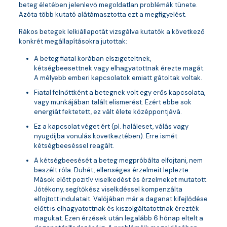
beteg életében jelenlevő megoldatlan problémák tünete.
Azóta több kutató alátámasztotta ezt a megfigyelést.
Rákos betegek lelkiállapotát vizsgálva kutatók a következő
konkrét megállapításokra jutottak:
A beteg fiatal korában elszigeteltnek,
kétségbeesettnek vagy elhagyatottnak érezte magát.
A mélyebb emberi kapcsolatok emiatt gátoltak voltak.
Fiatal felnőttként a betegnek volt egy erős kapcsolata,
vagy munkájában talált elismerést. Ezért ebbe sok
energiát fektetett, ez vált élete középpontjává.
Ez a kapcsolat véget ért (pl. haláleset, válás vagy
nyugdíjba vonulás következtében). Erre ismét
kétségbeeséssel reagált.
A kétségbeesését a beteg megpróbálta elfojtani, nem
beszélt róla. Dühét, ellenséges érzelmeit leplezte.
Mások előtt pozitív viselkedést és érzelmeket mutatott.
Jótékony, segítőkész viselkdéssel kompenzálta
elfojtott indulatait. Valójában már a daganat kifejlődése
előtt is elhagyatottnak és kiszolgáltatottnak érezték
magukat. Ezen érzések után legalább 6 hónap eltelt a