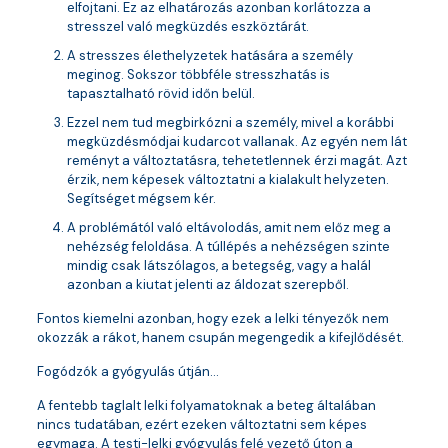
elfojtani. Ez az elhatározás azonban korlátozza a
stresszel való megküzdés eszköztárát.
A stresszes élethelyzetek hatására a személy
meginog. Sokszor többféle stresszhatás is
tapasztalható rövid időn belül.
Ezzel nem tud megbirkózni a személy, mivel a korábbi
megküzdésmódjai kudarcot vallanak. Az egyén nem lát
reményt a változtatásra, tehetetlennek érzi magát. Azt
érzik, nem képesek változtatni a kialakult helyzeten.
Segítséget mégsem kér.
A problémától való eltávolodás, amit nem előz meg a
nehézség feloldása. A túllépés a nehézségen szinte
mindig csak látszólagos, a betegség, vagy a halál
azonban a kiutat jelenti az áldozat szerepből.
Fontos kiemelni azonban, hogy ezek a lelki tényezők nem
okozzák a rákot, hanem csupán megengedik a kifejlődését.
Fogódzók a gyógyulás útján…
A fentebb taglalt lelki folyamatoknak a beteg általában
nincs tudatában, ezért ezeken változtatni sem képes
egymaga. A testi-lelki gyógyulás felé vezető úton a