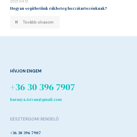
2021.04.13.
Hogyan segíthetünk rákbeteg hozzátartozónknak?
Tovább olvasom
HÍVJON ENGEM
+36 30 396 7907
baranya.istvan@gmail.com
EESZTERGOMI RENDELŐ
+36 30 396 7907