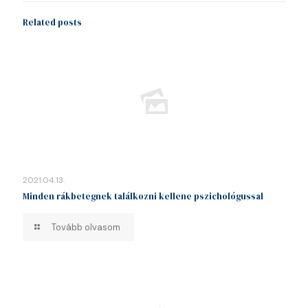
Related posts
2021.04.13.
Minden rákbetegnek találkozni kellene pszichológussal
Tovább olvasom