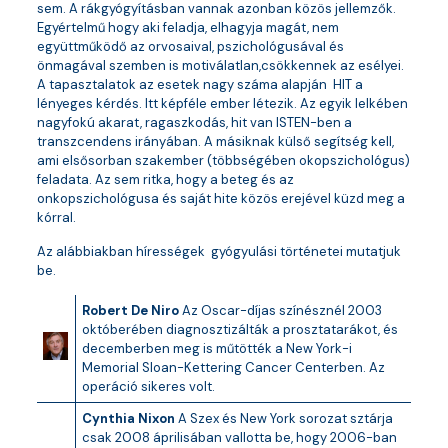
sem. A rákgyógyításban vannak azonban közös jellemzők.
Egyértelmű hogy aki feladja, elhagyja magát, nem
együttműködő az orvosaival, pszichológusával és
önmagával szemben is motiválatlan,csökkennek az esélyei.
A tapasztalatok az esetek nagy száma alapján HIT a
lényeges kérdés. Itt képféle ember létezik. Az egyik lelkében
nagyfokú akarat, ragaszkodás, hit van ISTEN-ben a
transzcendens irányában. A másiknak külső segítség kell,
ami elsősorban szakember (többségében okopszichológus)
feladata. Az sem ritka, hogy a beteg és az
onkopszichológusa és saját hite közös erejével küzd meg a
kórral.
Az alábbiakban hírességek gyógyulási történetei mutatjuk
be.
Robert De Niro
Az Oscar-díjas színésznél 2003
októberében diagnosztizálták a prosztatarákot, és
decemberben meg is műtötték a New York-i
Memorial Sloan-Kettering Cancer Centerben. Az
operáció sikeres volt.
Cynthia Nixon
A Szex és New York sorozat sztárja
csak 2008 áprilisában vallotta be, hogy 2006-ban