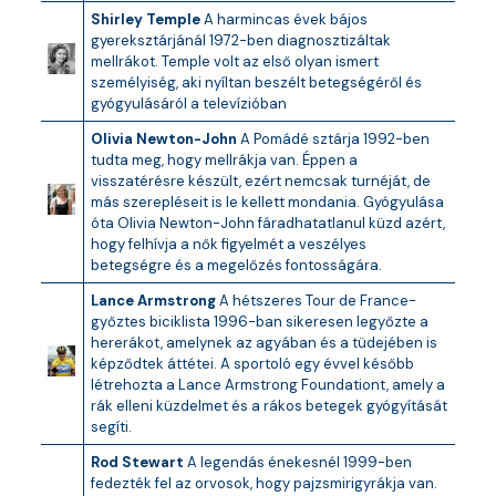
Shirley Temple
A harmincas évek bájos
gyereksztárjánál 1972-ben diagnosztizáltak
mellrákot. Temple volt az első olyan ismert
személyiség, aki nyíltan beszélt betegségéről és
gyógyulásáról a televízióban
Olivia Newton-John
A Pomádé sztárja 1992-ben
tudta meg, hogy mellrákja van. Éppen a
visszatérésre készült, ezért nemcsak turnéját, de
más szerepléseit is le kellett mondania. Gyógyulása
óta Olivia Newton-John fáradhatatlanul küzd azért,
hogy felhívja a nők figyelmét a veszélyes
betegségre és a megelőzés fontosságára.
Lance Armstrong
A hétszeres Tour de France-
győztes biciklista 1996-ban sikeresen legyőzte a
hererákot, amelynek az agyában és a tüdejében is
képződtek áttétei. A sportoló egy évvel később
létrehozta a Lance Armstrong Foundationt, amely a
rák elleni küzdelmet és a rákos betegek gyógyítását
segíti.
Rod Stewart
A legendás énekesnél 1999-ben
fedezték fel az orvosok, hogy pajzsmirigyrákja van.