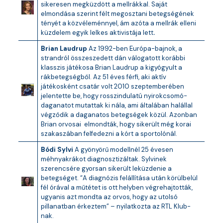
sikeresen megküzdött a mellrákkal. Saját
elmondása szerint félt megosztani betegségének
tényét a közvéleménnyel, ám azóta a mellrák elleni
küzdelem egyik lelkes aktivistája lett
.
Brian Laudrup
Az 1992-ben Európa-bajnok, a
strandról összeszedett dán válogatott korábbi
klasszis játékosa Brian Laudrup a kigyógyult a
rákbetegségből. Az 51 éves férfi, aki aktív
játékosként csatár volt 2010 szeptemberében
jelentette be, hogy rosszindulatú nyirokcsomó-
daganatot mutattak ki nála, ami általában halállal
végződik a daganatos betegségek közül. Azonban
Brian orvosai elmondták, hogy sikerült még korai
szakaszában felfedezni a kórt a sportolónál.
Bódi Sylvi
A gyönyörű modellnél 25 évesen
méhnyakrákot diagnosztizáltak. Sylvinek
szerencsére gyorsan sikerült leküzdenie a
betegséget. “A diagnózis felállítása után körülbelül
fél órával a műtétet is ott helyben végrehajtották,
ugyanis azt mondta az orvos, hogy az utolsó
pillanatban érkeztem” – nyilatkozta az RTL Klub-
nak.