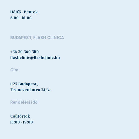
Hétfő - Péntek
8:00 - 16:00
BUDAPEST, FLASH CLINICA
+36 30 360 3110
flashclinic@flashclinic.hu
Cím
1125 Budapest,
Trencséni utca 34/A.
Rendelési idő
Csütörtök
15:00 - 19:00