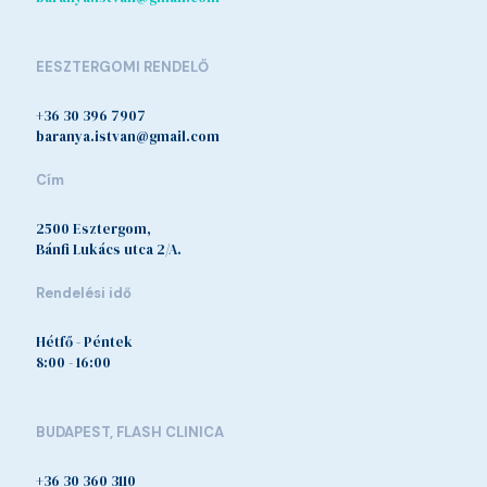
EESZTERGOMI RENDELŐ
+36 30 396 7907
baranya.istvan@gmail.com
Cím
2500 Esztergom,
Bánfi Lukács utca 2/A.
Rendelési idő
Hétfő - Péntek
8:00 - 16:00
BUDAPEST, FLASH CLINICA
+36 30 360 3110