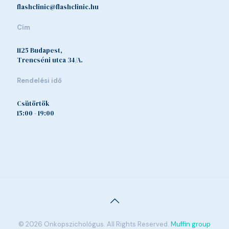
flashclinic@flashclinic.hu
Cím
1125 Budapest,
Trencséni utca 34/A.
Rendelési idő
Csütörtök
15:00 - 19:00
© 2026 Onkopszichológus. All Rights Reserved.
Muffin group